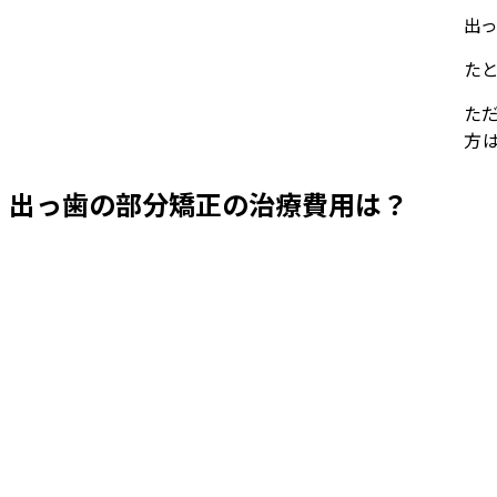
出
た
た
方
出っ歯の部分矯正の治療費用は？