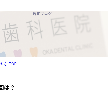
矯正ブログ
い】TOP
間は？