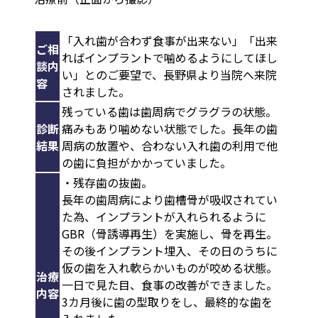
「入れ歯が合わず食事が出来ない」「出来
ご相
ればインプラントで噛めるようにしてほし
談内
い」とのご要望で、長野県より当院へ来院
容
されました。
残っている歯は歯周病でグラグラの状態。
診断
痛みもあり噛めない状態でした。長年の歯
結果
周病の放置や、合わない入れ歯の利用で他
の歯に負担がかかっていました。
・残存歯の抜歯。
長年の歯周病により歯槽骨が吸収されてい
た為、インプラントが入れられるように
GBR（骨誘導再生）を実施し、骨を再生。
その後インプラント埋入、その日のうちに
仮の歯を入れ軟らかいものが咬める状態。
治療
一日で見た目、食事の改善ができました。
内容
3カ月後に歯の型取りをし、最終的な歯を