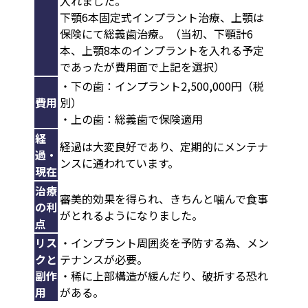
入れました。
下顎6本固定式インプラント治療、上顎は
保険にて総義歯治療。（当初、下顎計6
本、上顎8本のインプラントを入れる予定
であったが費用面で上記を選択）
・下の歯：インプラント2,500,000円（税
費用
別）
・上の歯：総義歯で保険適用
経
経過は大変良好であり、定期的にメンテナ
過・
ンスに通われています。
現在
治療
審美的効果を得られ、きちんと噛んで食事
の利
がとれるようになりました。
点
リス
・インプラント周囲炎を予防する為、メン
クと
テナンスが必要。
副作
・稀に上部構造が緩んだり、破折する恐れ
用
がある。