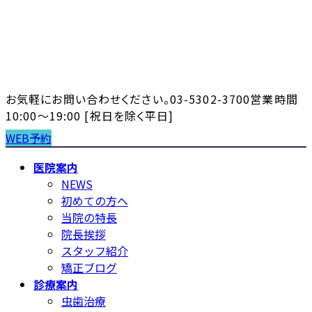
コ
ナ
ン
ビ
テ
ゲ
ン
ー
ツ
シ
へ
ョ
お気軽にお問い合わせください。
03-5302-3700
営業時間
ス
ン
10:00～19:00 [祝日を除く平日]
キ
に
WEB予約
ッ
移
プ
動
医院案内
NEWS
初めての方へ
当院の特長
院長挨拶
スタッフ紹介
矯正ブログ
診療案内
虫歯治療