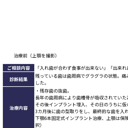
治療前（上顎を撮影）
ご相談内容
「入れ歯が合わず食事が出来ない」「出来れ
残っている歯は歯周病でグラグラの状態。痛
診断結果
した。
・残存歯の抜歯。
長年の歯周病により歯槽骨が吸収されていた
その後インプラント埋入、その日のうちに仮
治療内容
3カ月後に歯の型取りをし、最終的な歯を入
下顎6本固定式インプラント治療、上顎は保
択）