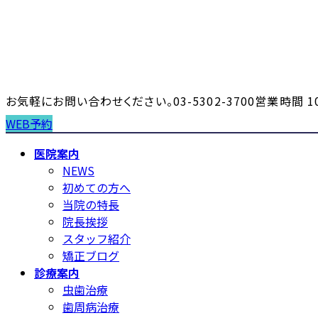
コ
ナ
ン
ビ
テ
ゲ
ン
ー
ツ
シ
へ
ョ
お気軽にお問い合わせください。
03-5302-3700
営業時間 10
ス
ン
WEB予約
キ
に
ッ
移
医院案内
プ
動
NEWS
初めての方へ
当院の特長
院長挨拶
スタッフ紹介
矯正ブログ
診療案内
虫歯治療
歯周病治療