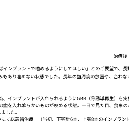
治療後
ばインプラントで噛めるようにしてほしい」とのご要望で、長
みもあり噛めない状態でした。長年の歯周病の放置や、合わな
為、インプラントが入れられるようにGBR（骨誘導再生）を実
の歯を入れ軟らかいものが咬める状態。一日で見た目、食事の
れました。
険にて総義歯治療。（当初、下顎計6本、上顎8本のインプラン