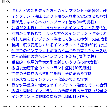
目次
更
新
ほとんどの歯を失った方へのインプラント治療(60代 男
日
インプラント治療により下顎の入れ歯を安定させた症例
時
骨が足りない方へのインプラント治療(60代 男性)
:
前歯が２本折れてしまった方へのインプラント治療(60代
前歯が１本折れてしまった方へのインプラント治療(60代
折れた歯をインプラント治療にて治した症例（52歳 女
長期に渡り安定しているインプラントの症例(60代 女性
他院でのインプラント治療の不具合を改善したケース(8
歯科恐怖症の方へのインプラント治療(70代 男性)
垂直的・水平的骨増大術の新しいやり方(50代女性)
抜歯後治癒不全のインプラント症例(50代男性)
従来の骨造成の治癒期間を約半分に縮めた症例
骨造成なしにインプラント治療ができた症例
骨を水平垂直に増大させインプラント治療を行った症例
抜歯と同時にインプラントの治療を行った症例（62歳
インプラントに興味のある方は岡歯科医院へ