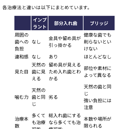
各治療法と違いは以下にまとめています。
インプ
部分入れ歯
ブリッジ
ラント
周囲の
健康な歯でも
金具や留め具が
歯への
なし
削らないとい
引っ掛かる
負担
けない
違和感
なし
あり
ほとんどなし
天然の
留め具が見える
部位や素材に
見た目
歯に見
ため入れ歯とわ
よって異なる
える
かる
天然の歯と同
天然の
じ
噛む力
歯と同
劣る
強い負担には
じ
注意
多くて
総入れ歯にする
治療本
本数や場所が
も治療
なら多くても治
数
限られる
可能
療可能