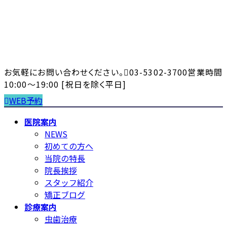
コ
ナ
ン
ビ
テ
ゲ
ン
ー
ツ
シ
へ
ョ
お気軽にお問い合わせください。
03-5302-3700
営業時間
ス
ン
10:00～19:00 [祝日を除く平日]
キ
に
WEB予約
ッ
移
プ
動
医院案内
NEWS
初めての方へ
当院の特長
院長挨拶
スタッフ紹介
矯正ブログ
診療案内
虫歯治療