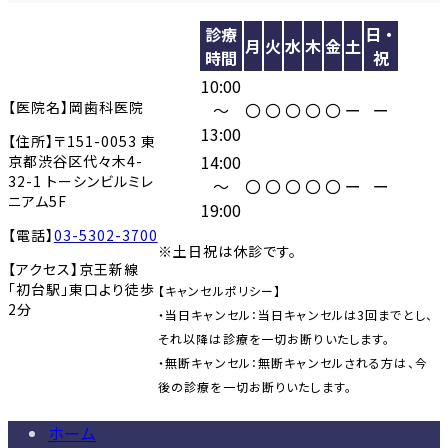
診療
日・
月
火
水
木
金
土
時間
祝
10:00
【医院名】岡歯科医院
〜
〇
〇
〇
〇
〇
ー
ー
13:00
【住所】〒151-0053 東
14:00
京都渋谷区代々木4-
32-1 トーシンビルミレ
〜
〇
〇
〇
〇
〇
ー
ー
ニアム5F
19:00
【電話】
03-5302-3700
※土日祝は休診です。
【アクセス】京王新線
「初台駅」東口より徒歩
【キャンセルポリシー】
2分
・当日キャンセル：当日キャンセルは3回までとし、
それ以降は診療を一切お断りいたします。
・無断キャンセル：無断キャンセルされる方は、今
後の診療を一切お断りいたします。
ホーム