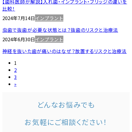
【歯科医師が解説】入れ歯・インプラント・ブリッジの違いを
比較！
2024年7月14日
インプラント
虫歯で抜歯が必要な状態とは？抜歯のリスクと治療法
2024年6月30日
インプラント
神経を抜いた歯が痛いのはなぜ？放置するリスクと治療法
投
固
1
定
固
2
稿
ペ
定
固
3
の
ー
ペ
定
»
ジ
ー
ペ
ペ
ジ
ー
どんなお悩みでも
ー
ジ
ジ
お気軽にご相談ください！
送