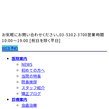
コ
ナ
ン
ビ
テ
ゲ
ン
ー
ツ
シ
へ
ョ
お気軽にお問い合わせください。
03-5302-3700
営業時間
ス
ン
10:00～19:00 [祝日を除く平日]
キ
に
WEB予約
ッ
移
プ
動
医院案内
NEWS
初めての方へ
当院の特長
院長挨拶
スタッフ紹介
矯正ブログ
診療案内
虫歯治療