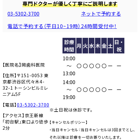
り
専門ドクターが優しく丁寧にご説明します
03-5302-3700
ネットで予約する
電話で予約する（平日10~19時）
24時間受付中！
診療
日・
月
火
水
木
金
土
時間
祝
10:00
【医院名】岡歯科医院
〜
〇
〇
〇
〇
〇
ー
ー
13:00
【住所】〒151-0053 東
14:00
京都渋谷区代々木4-
32-1 トーシンビルミレ
〜
〇
〇
〇
〇
〇
ー
ー
ニアム5F
19:00
【電話】
03-5302-3700
※土日祝は休診です。
【アクセス】京王新線
「初台駅」東口より徒歩
【キャンセルポリシー】
2分
・当日キャンセル：当日キャンセルは3回までとし、
それ以降は診療を一切お断りいたします。