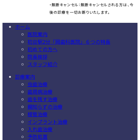
・無断キャンセル：無断キャンセルされる方は、今
後の診療を一切お断りいたします。
ホーム
医院案内
初台駅2分「岡歯科医院」６つの特長
初めての方へ
院長挨拶
スタッフ紹介
診療案内
虫歯治療
歯周病治療
歯を残す治療
親知らずの治療
根管治療
インプラント治療
入れ歯治療
予防処置