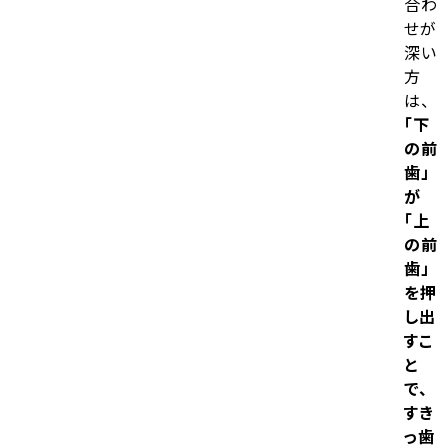
合わ
せが
深い
方
は、
「下
の前
歯」
が
「上
の前
歯」
を押
し出
すこ
と
で、
すき
っ歯