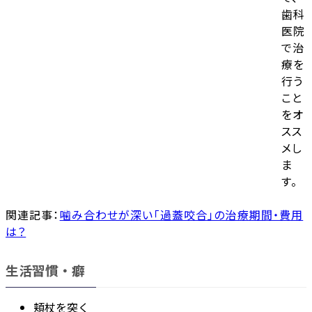
歯科
医院
で治
療を
行う
こと
をオ
スス
メし
ま
す。
関連記事：
噛み合わせが深い「過蓋咬合」の治療期間・費用
は？
生活習慣・癖
頬杖を突く