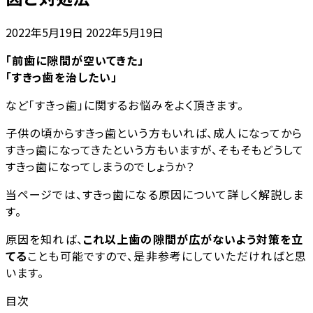
最
2022年5月19日
2022年5月19日
終
「前歯に隙間が空いてきた」
更
「すきっ歯を治したい」
新
日
など「すきっ歯」に関するお悩みをよく頂きます。
時
:
子供の頃からすきっ歯という方もいれば、成人になってから
すきっ歯になってきたという方もいますが、そもそもどうして
すきっ歯になってしまうのでしょうか？
当ページでは、すきっ歯になる原因について詳しく解説しま
す。
原因を知れば、
これ以上歯の隙間が広がないよう対策を立
てる
ことも可能ですので、是非参考にしていただければと思
います。
目次