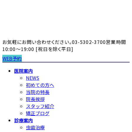
コ
ナ
ン
ビ
テ
ゲ
ン
ー
ツ
シ
へ
ョ
お気軽にお問い合わせください。
03-5302-3700
営業時間
ス
ン
10:00～19:00 [祝日を除く平日]
キ
に
WEB予約
ッ
移
プ
動
医院案内
NEWS
初めての方へ
当院の特長
院長挨拶
スタッフ紹介
矯正ブログ
診療案内
虫歯治療