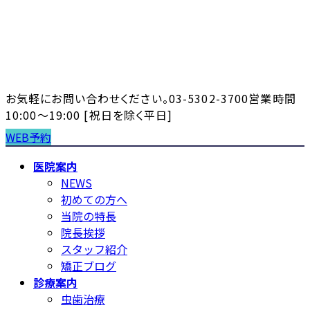
コ
ナ
ン
ビ
テ
ゲ
ン
ー
ツ
シ
へ
ョ
お気軽にお問い合わせください。
03-5302-3700
営業時間
ス
ン
10:00～19:00 [祝日を除く平日]
キ
に
WEB予約
ッ
移
プ
動
医院案内
NEWS
初めての方へ
当院の特長
院長挨拶
スタッフ紹介
矯正ブログ
診療案内
虫歯治療