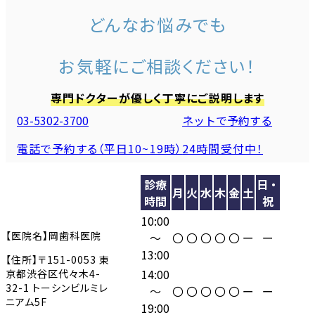
どんなお悩みでも
お気軽にご相談ください！
専門ドクターが優しく丁寧にご説明します
03-5302-3700
ネットで予約する
電話で予約する（平日10~19時）
24時間受付中！
診療
日・
月
火
水
木
金
土
時間
祝
10:00
【医院名】岡歯科医院
〜
〇
〇
〇
〇
〇
ー
ー
13:00
【住所】〒151-0053 東
14:00
京都渋谷区代々木4-
32-1 トーシンビルミレ
〜
〇
〇
〇
〇
〇
ー
ー
ニアム5F
19:00