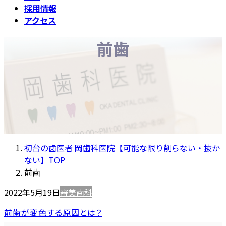
採用情報
アクセス
前歯
初台の歯医者 岡歯科医院【可能な限り削らない・抜か
ない】TOP
前歯
2022年5月19日
審美歯科
前歯が変色する原因とは？